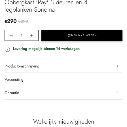
Opbergkast 'Ray' 3 deuren en 4
legplanken Sonoma
290
€390
€
Translation
IN WINKELWAGEN
Translation
Aantal
missing:
missing:
verhogen
nl.products.product.quantity.decrease
-
nl.products.product.quantity
Opbergkast
Levering mogelijk binnen 14 werkdagen
'Ray'
3
deuren
en
4
legplanken
Productomschrijving
Sonoma"
Verzending
Garantie
Wekelijks nieuwigheden