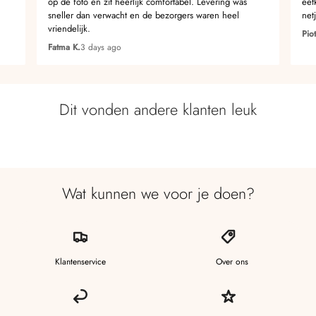
op de foto en zit heerlijk comfortabel. Levering was
eet
sneller dan verwacht en de bezorgers waren heel
net
vriendelijk.
Piot
Fatma K.
3 days ago
Dit vonden andere klanten leuk
Wat kunnen we voor je doen?
Klantenservice
Over ons