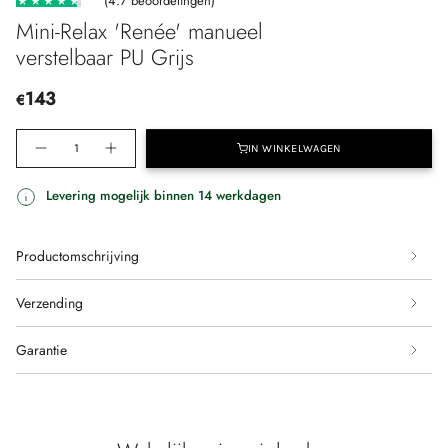
(4.7 beoordelingen)
Mini-Relax 'Renée' manueel
verstelbaar PU Grijs
143
€
Translation
IN WINKELWAGEN
Translation
Aantal
missing:
missing:
verhogen
nl.products.product.quantity.decrease
-
nl.products.product.quantity
Mini-
Levering mogelijk binnen 14 werkdagen
Relax
'Renée'
manueel
verstelbaar
PU
Grijs"
Productomschrijving
Verzending
Garantie